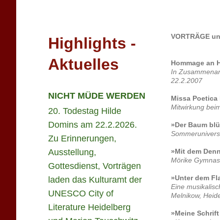
VORTRÄGE und
Highlights -
Aktuelles
Hommage an H
In Zusammenarb
22.2.2007
NICHT MÜDE WERDEN
Missa Poetica
Mitwirkung beim
20. Todestag Hilde
Domins am 22.2.2026.
»Der Baum blü
Sommeruniversi
Zu Erinnerungen,
Ausstellung,
»Mit dem Den
Mörike Gymnasi
Gottesdienst, Vorträgen
»Unter dem F
laden das Kulturamt der
Eine musikalisc
UNESCO City of
Melnikow, Heid
Literature Heidelberg
»Meine Schrift