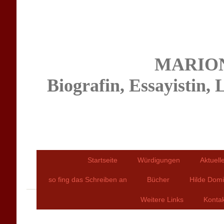
MARIO
Biografin, Essayistin, 
Startseite
Würdigungen
Aktuell
so fing das Schreiben an
Bücher
Hilde Dom
Weitere Links
Kontak