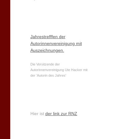
Jahrestrefffen der
Autorinnenvereinigung mit
Auszeichnungen.
Die Vorsitzende der
Autorinnenvereinigung Ute Hacker mit
der 'Autorin des Jahres'
Hier ist
der link zur RNZ