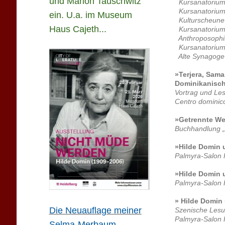
und Marion Tauschwitz
Kursanatorium 
Kursanatorium 
ein. U.a. im Museum
Kulturscheune 
Haus Cajeth...
Kursanatorium S
Anthroposophis
Kursanatorium 
Alte Synagoge
»Terjera, Sam
Dominikanisc
Vortrag und Le
Centro dominic
»Getrennte We
Buchhandlung „A
»Hilde Domin 
Palmyra-Salon 
»Hilde Domin
Palmyra-Salon 
» Hilde Domin
Die Neuauflage meiner
Szenische Lesu
Palmyra-Salon 
Selma-Merbaum-