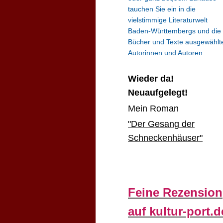
tauchen Sie ein in die
vielstimmige Literaturwelt
Baden-Württembergs und die
Bücher und Texte ausgewählt
Autorinnen und Autoren.
Wieder da!
Neuaufgelegt!
Mein Roman
"Der Gesang der
Schneckenhäuser"
Feine Rezension
auf kultur-port.d