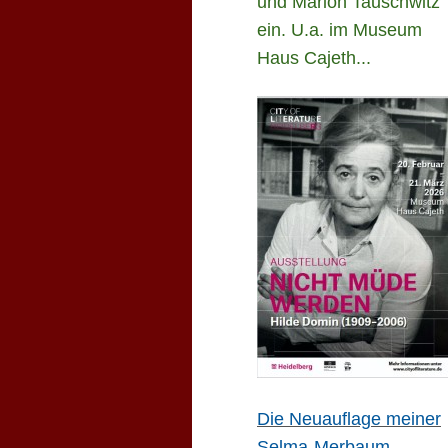
und Marion Tauschwitz
ein. U.a. im Museum
Haus Cajeth...
Die Neuauflage meiner
Selma-Merbaum-