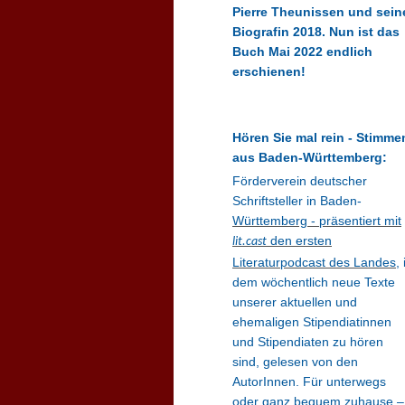
Pierre Theunissen und sein
Biografin 2018. Nun ist das
Buch Mai 2022 endlich
erschienen!
Hören Sie mal rein - Stimme
aus Baden-Württemberg:
Förderverein deutscher
Schriftsteller in Baden-
Württemberg - präsentiert mit
den ersten
lit.cast
Literaturpodcast des Landes
, 
dem wöchentlich neue Texte
unserer aktuellen und
ehemaligen Stipendiatinnen
und Stipendiaten zu hören
sind, gelesen von den
AutorInnen. Für unterwegs
oder ganz bequem zuhause –