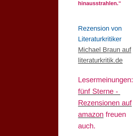
hinausstrahlen."
Rezension von
Literaturkritiker
Michael Braun auf
literaturkritik.de
Lesermeinungen:
fünf Sterne -
Rezensionen auf
amazon
freuen
auch.