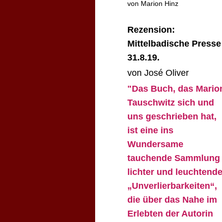
von Marion Hinz
Rezension:
Mittelbadische Presse
31.8.19.
von José Oliver
"Das Buch, das Mario
Tauschwitz sich und
uns geschrieben hat,
ist eine ins
Wundersame
tauchende Sammlung
lichter und leuchtende
„Unverlierbarkeiten“,
die über das Nahe im
Erlebten der Autorin