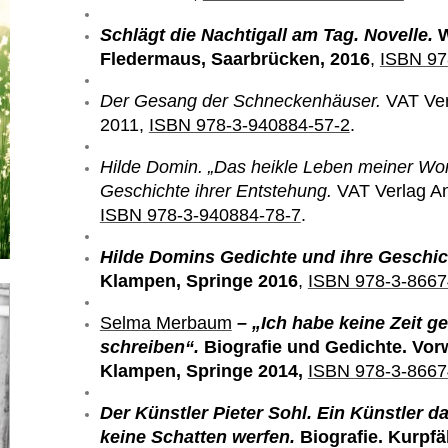
Schlägt die Nachtigall am Tag. Novelle.
W
Fledermaus, Saarbrücken, 2016
,
ISBN 97
Der Gesang der Schneckenhäuser.
VAT Ver
2011,
ISBN 978-3-940884-57-2
.
Hilde Domin. „Das heikle Leben meiner Wor
Geschichte ihrer Entstehung.
VAT Verlag An
ISBN 978-3-940884-78-7
.
Hilde Domins Gedichte und ihre Geschic
Klampen, Springe 2016
,
ISBN 978-3-8667
Selma Merbaum
– „Ich habe keine Zeit g
schreiben“.
Biografie und Gedichte. Vor
Klampen, Springe 2014,
ISBN 978-3-8667
Der Künstler Pieter Sohl. Ein Künstler da
keine Schatten werfen.
Biografie. Kurpfä