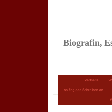
Biografin, E
Startseite
W
so fing das Schreiben an
W