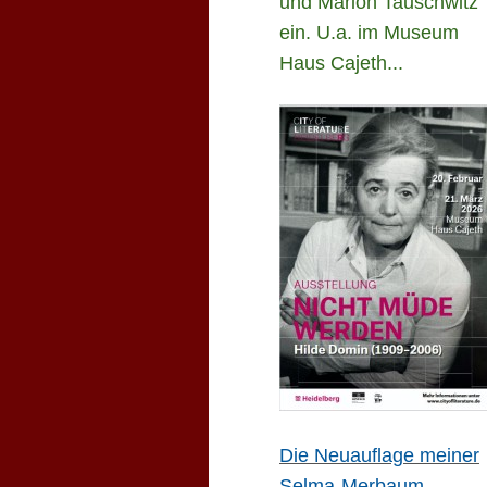
und Marion Tauschwitz
ein. U.a. im Museum
Haus Cajeth...
Die Neuauflage meiner
Selma-Merbaum-