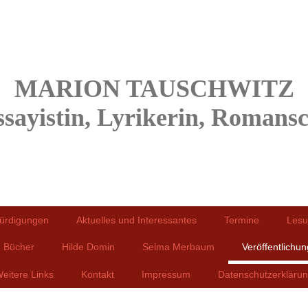
MARION TAUSCHWITZ
ssayistin, Lyrikerin, Romansch
ürdigungen
Aktuelles und Interessantes
Termine
Lesu
Bücher
Hilde Domin
Selma Merbaum
Veröffentlichu
eitere Links
Kontakt
Impressum
Datenschutzerkläru