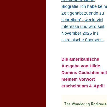
Biografie 'Ich habe kein
Zeit gehabt zuende zu
schreiben' - weckt viel
Interesse und wird seit
November 2025 ins
Ukrainische übersetzt.
Die amerikanische
Ausgabe von Hilde
Domins Gedichten mit
meinem Vorwort
erscheint am 4. April!