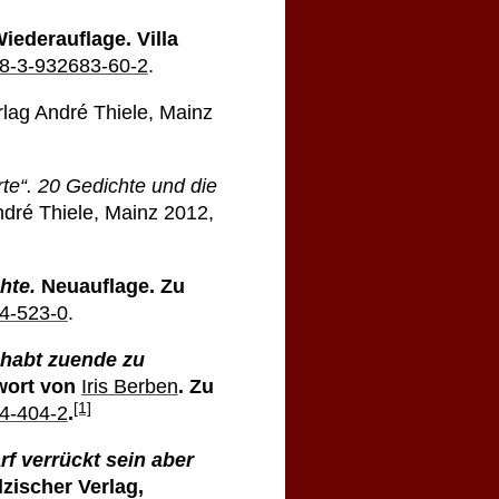
iederauflage. Villa
8-3-932683-60-2
.
lag André Thiele, Mainz
te“. 20 Gedichte und die
dré Thiele, Mainz 2012,
hte.
Neuauflage. Zu
4-523-0
.
ehabt zuende zu
wort von
Iris Berben
. Zu
[1]
4-404-2
.
rf verrückt sein aber
lzischer Verlag,