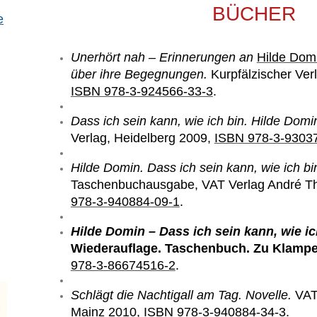
BÜCHER
e
Unerhört nah – Erinnerungen an
Hilde Dom
über ihre Begegnungen.
Kurpfälzischer Ver
ISBN 978-3-924566-33-3
.
Dass ich sein kann, wie ich bin. Hilde Domin
Verlag, Heidelberg 2009,
ISBN 978-3-9303
Hilde Domin. Dass ich sein kann, wie ich bin
Taschenbuchausgabe, VAT Verlag André Thi
978-3-940884-09-1
.
Hilde Domin – Dass ich sein kann, wie ich
Wiederauflage. Taschenbuch. Zu Klampe
978-3-86674516-2
.
Schlägt die Nachtigall am Tag. Novelle.
VAT
Mainz 2010,
ISBN 978-3-940884-34-3
.