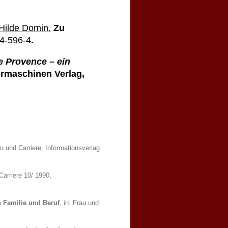
Hilde Domin.
Zu
4-596-4
.
e Provence – ein
urmaschinen Verlag,
au und Carriere, Informationsverlag
Carriere 10/ 1990,
n Familie und Beruf
, in: Frau und