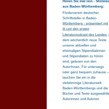
Hören Sie mal rein - Stimme
aus Baden-Württemberg:
Förderverein deutscher
Schriftsteller in Baden-
Württemberg - präsentiert mit
den ersten
lit.cast
Literaturpodcast des Landes
, 
dem wöchentlich neue Texte
unserer aktuellen und
ehemaligen Stipendiatinnen
und Stipendiaten zu hören
sind, gelesen von den
AutorInnen. Für unterwegs
oder ganz bequem zuhause –
tauchen Sie ein in die
vielstimmige Literaturwelt
Baden-Württembergs und die
Bücher und Texte ausgewählt
Autorinnen und Autoren.