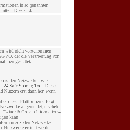
ormationen in so genannten
ittelt. Dies sind:
len wird nicht vorgenommen.
 DSGVO, der die Verarbeitung von
nahmen gestattet.
n sozialen Netzwerken wie
ht24 Safe Sharing Tool
. Dieses
nd Nutzern erst dann her, wenn
er dieser Plattformen erfolgt
n Netzwerke angemeldet, erscheint
 Twitter & Co. ein Informations-
tigen kann.
onform in sozialen Netzwerken
der Netzwerke erstellt werden.