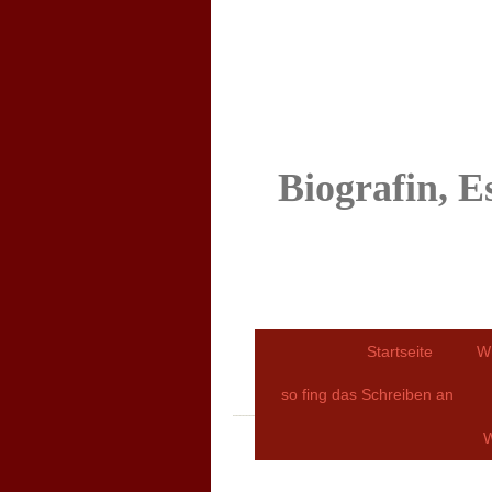
Biografin, E
Startseite
W
so fing das Schreiben an
W