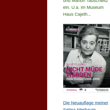
und Marion Tauschwitz
ein. U.a. im Museum
Haus Cajeth...
Die Neuauflage meiner
Selma-Merbaum-