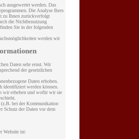
isch ausgewertet werden. Das
seprogrammen. Die Analyse Ihres
t zu Ihnen zurückverfolgt
urch die Nichtbenutzung
finden Sie in der folgenden
ruchsmöglichkeiten werden wir
formationen
chen Daten sehr ernst. Wir
sprechend der gesetzlichen
sonenbezogene Daten erhoben.
 identifiziert werden können.
n wir erheben und wofür wir sie
schieht.
t (z.B. bei der Kommunikation
ser Schutz der Daten vor dem
r Website ist: