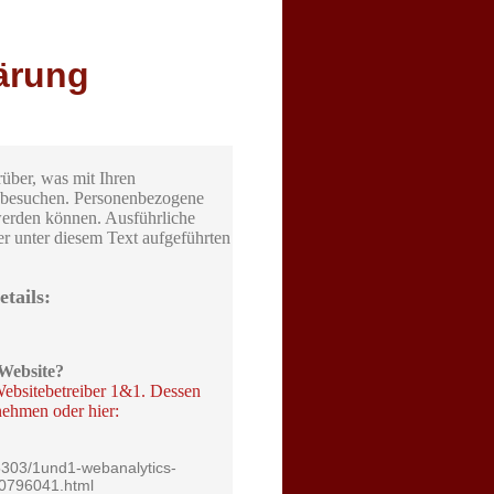
ärung
über, was mit Ihren
e besuchen. Personenbezogene
 werden können. Ausführliche
 unter diesem Text aufgeführten
tails:
 Website?
Websitebetreiber 1&1. Dessen
ehmen oder hier:
85303/1und1-webanalytics-
10796041.html