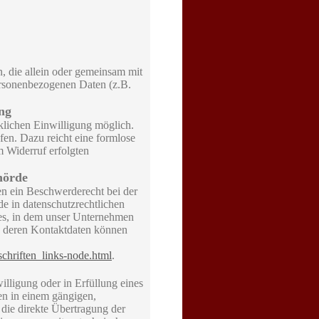
on, die allein oder gemeinsam mit
ersonenbezogenen Daten (z.B.
ng
klichen Einwilligung möglich.
ufen. Dazu reicht eine formlose
m Widerruf erfolgten
hörde
en ein Beschwerderecht bei der
e in datenschutzrechtlichen
des, in dem unser Unternehmen
ie deren Kontaktdaten können
chriften_links-node.html
.
illigung oder in Erfüllung eines
ten in einem gängigen,
die direkte Übertragung der