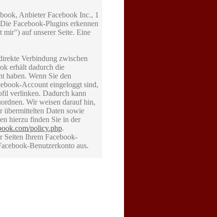
book, Anbieter Facebook Inc., 1
. Die Facebook-Plugins erkennen
mir") auf unserer Seite. Eine
 direkte Verbindung zwischen
k erhält dadurch die
cht haben. Wenn Sie den
ebook-Account eingeloggt sind,
ofil verlinken. Dadurch kann
ordnen. Wir weisen darauf hin,
er übermittelten Daten sowie
n hierzu finden Sie in der
ebook.com/policy.php
.
r Seiten Ihrem Facebook-
 Facebook-Benutzerkonto aus.