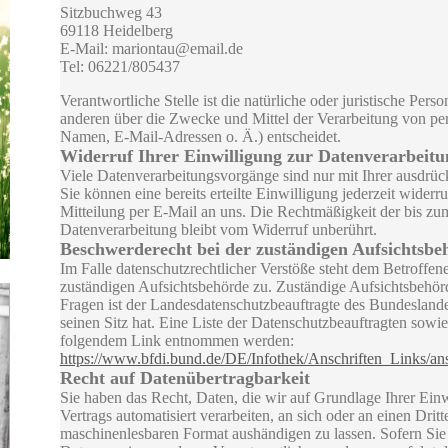
Sitzbuchweg 43
69118 Heidelberg
E-Mail: mariontau@email.de
Tel: 06221/805437
Verantwortliche Stelle ist die natürliche oder juristische Pers
anderen über die Zwecke und Mittel der Verarbeitung von p
Namen, E-Mail-Adressen o. Ä.) entscheidet.
Widerruf Ihrer Einwilligung zur Datenverarbeitu
Viele Datenverarbeitungsvorgänge sind nur mit Ihrer ausdrüc
Sie können eine bereits erteilte Einwilligung jederzeit widerr
Mitteilung per E-Mail an uns. Die Rechtmäßigkeit der bis zu
Datenverarbeitung bleibt vom Widerruf unberührt.
Beschwerderecht bei der zuständigen Aufsichtsbe
Im Falle datenschutzrechtlicher Verstöße steht dem Betroffen
zuständigen Aufsichtsbehörde zu. Zuständige Aufsichtsbehörd
Fragen ist der Landesdatenschutzbeauftragte des Bundeslan
seinen Sitz hat. Eine Liste der Datenschutzbeauftragten sow
folgendem Link entnommen werden:
https://www.bfdi.bund.de/DE/Infothek/Anschriften_Links/ans
Recht auf Datenübertragbarkeit
Sie haben das Recht, Daten, die wir auf Grundlage Ihrer Einw
Vertrags automatisiert verarbeiten, an sich oder an einen Drit
maschinenlesbaren Format aushändigen zu lassen. Sofern Sie 