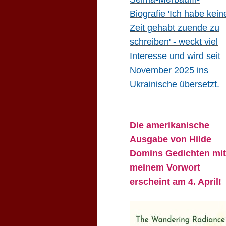
Biografie 'Ich habe kein
Zeit gehabt zuende zu
schreiben' - weckt viel
Interesse und wird seit
November 2025 ins
Ukrainische übersetzt.
Die amerikanische
Ausgabe von Hilde
Domins Gedichten mit
meinem Vorwort
erscheint am 4. April!