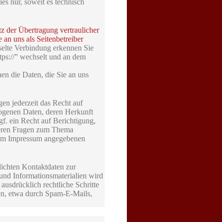
es nur, soweit es technisch
z der Übertragung vertraulicher
 an uns als Seitenbetreiber
selte Verbindung erkennen Sie
ttps://” wechselt und an dem
en die Daten, die Sie an uns
n jederzeit das Recht auf
zogenen Daten, deren Herkunft
. ein Recht auf Berichtigung,
teren Fragen zum Thema
r im Impressum angegebenen
ichten Kontaktdaten zur
und Informationsmaterialien wird
ausdrücklich rechtliche Schritte
en, etwa durch Spam-E-Mails,