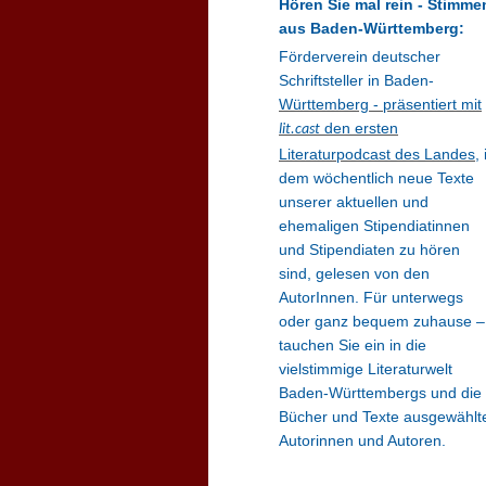
Hören Sie mal rein - Stimme
aus Baden-Württemberg:
Förderverein deutscher
Schriftsteller in Baden-
Württemberg - präsentiert mit
den ersten
lit.cast
Literaturpodcast des Landes
, 
dem wöchentlich neue Texte
unserer aktuellen und
ehemaligen Stipendiatinnen
und Stipendiaten zu hören
sind, gelesen von den
AutorInnen. Für unterwegs
oder ganz bequem zuhause –
tauchen Sie ein in die
vielstimmige Literaturwelt
Baden-Württembergs und die
Bücher und Texte ausgewählt
Autorinnen und Autoren.