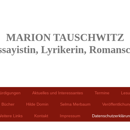
MARION TAUSCHWITZ
ssayistin, Lyrikerin, Romansch
ürdigungen
Aktuelles und Interessantes
Termine
Lesu
Bücher
Hilde Domin
Selma Merbaum
Veröffentlichu
eitere Links
Kontakt
Impressum
Datenschutzerkläru