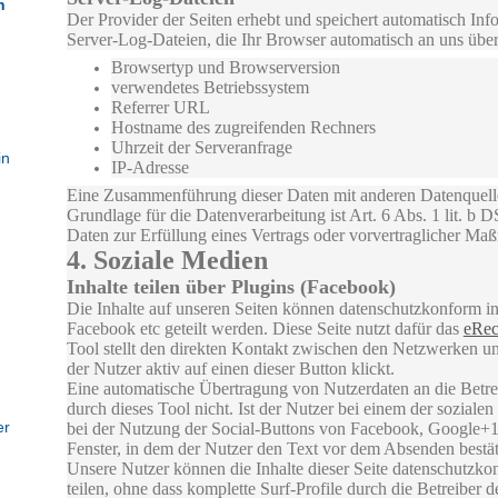
n
Der Provider der Seiten erhebt und speichert automatisch Inf
Server-Log-Dateien, die Ihr Browser automatisch an uns überm
Browsertyp und Browserversion
verwendetes Betriebssystem
Referrer URL
Hostname des zugreifenden Rechners
Uhrzeit der Serveranfrage
in
IP-Adresse
Eine Zusammenführung dieser Daten mit anderen Datenquel
Grundlage für die Datenverarbeitung ist Art. 6 Abs. 1 lit. b
Daten zur Erfüllung eines Vertrags oder vorvertraglicher Maß
4. Soziale Medien
Inhalte teilen über Plugins (Facebook)
Die Inhalte auf unseren Seiten können datenschutzkonform i
Facebook etc geteilt werden. Diese Seite nutzt dafür das
eRec
Tool stellt den direkten Kontakt zwischen den Netzwerken u
der Nutzer aktiv auf einen dieser Button klickt.
Eine automatische Übertragung von Nutzerdaten an die Betreib
durch dieses Tool nicht. Ist der Nutzer bei einem der soziale
er
bei der Nutzung der Social-Buttons von Facebook, Google+1,
Fenster, in dem der Nutzer den Text vor dem Absenden bestä
Unsere Nutzer können die Inhalte dieser Seite datenschutzk
teilen, ohne dass komplette Surf-Profile durch die Betreiber 