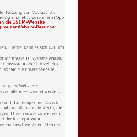
 der Nutzung von Cookies, die
endig sind, aktiv zustimmen (Opt-
n die 1&1 MyWebsite
ng meiner Website-Besucher
len. Hierbei kann es sich z.B. um
urch unsere IT-Systeme erfasst.
etriebssystem oder Uhrzeit des
h, sobald Sie unsere Website
ellung der Website zu
erverhaltens verwendet werden.
Herkunft, Empfänger und Zweck
e haben außerdem ein Recht, die
ngen. Hierzu sowie zu weiteren
ter der im Impressum
en ein Beschwerderecht bei der