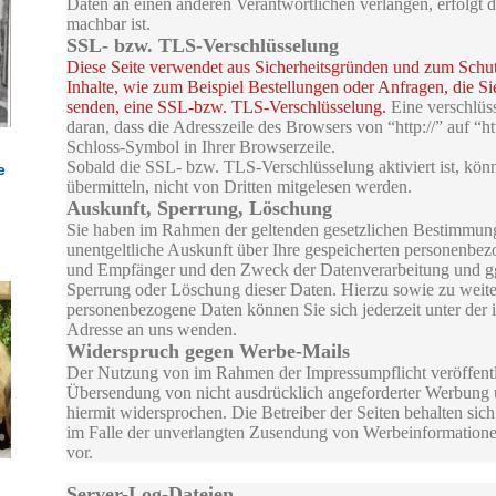
Daten an einen anderen Verantwortlichen verlangen, erfolgt di
machbar ist.
SSL- bzw. TLS-Verschlüsselung
Diese Seite verwendet aus Sicherheitsgründen und zum Schut
Inhalte, wie zum Beispiel Bestellungen oder Anfragen, die Sie
senden, eine SSL-bzw. TLS-Verschlüsselung.
Eine verschlüs
daran, dass die Adresszeile des Browsers von “http://” auf “h
Schloss-Symbol in Ihrer Browserzeile.
Sobald die SSL- bzw. TLS-Verschlüsselung aktiviert ist, könn
e
übermitteln, nicht von Dritten mitgelesen werden.
Auskunft, Sperrung, Löschung
Sie haben im Rahmen der geltenden gesetzlichen Bestimmunge
unentgeltliche Auskunft über Ihre gespeicherten personenbe
und Empfänger und den Zweck der Datenverarbeitung und ggf
Sperrung oder Löschung dieser Daten. Hierzu sowie zu wei
personenbezogene Daten können Sie sich jederzeit unter de
Adresse an uns wenden.
Widerspruch gegen Werbe-Mails
Der Nutzung von im Rahmen der Impressumpflicht veröffentl
Übersendung von nicht ausdrücklich angeforderter Werbung 
hiermit widersprochen. Die Betreiber der Seiten behalten sich 
im Falle der unverlangten Zusendung von Werbeinformation
vor.
Server-Log-Dateien